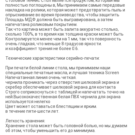
Столовой теннис Стол является продуктом, который мы
полностью поглощены в, Мы принимаем самые передовые
накладка на ролики, которая может предотвратить пыль и
опрыскивание во время производства, чтобы защитить
Площадь МДФ должна быть выгравирована, а затем
напечатана роликовым покрытием.
Так что картина может быть залита аккуратно столько,
сколько 100%, в то время как толщина краски может быть
Контролируется менее чем на 1 мм, так что поверхность
очень гладкая, что меньше 8 градусов яркости.
и коэффициент трения не более 0.6.
Технические характеристики серийно-печати:
При печати белой линии стола, мы принимаем наши
специальные печатные масла, и лучшая техника Screen
Напечатанная линия очень четкая.
чернила проникать через отверстия шелковой экрана и
скребер обеспечивает шелковой экрана для контакта
Строго соприкоснуться с таблицей и напечатать точно на
ней.Высококачественная белая ПВХ чернила для экрана
используется нелегко
Цвет может оставаться блестящим и ярким.
в течение пяти-шести лет.
Легкость хранения:
Хранение стола может быть головной болью, но мы думаем
об этом, чтобы уменьшить его до минимума.