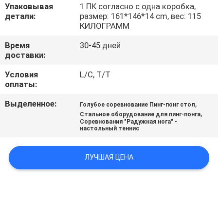
КОНТРОЛЬ
Упаковывая
1 ПК согласно с одна коробка,
детали:
размер: 161*146*14 cm, вес: 115
КАЧЕСТВА
КИЛОГРАММ
Время
30-45 дней
СВЯЖИТЕСЬ
доставки:
С
Условия
L/C, T/T
оплаты:
НАМИ
Выделенное:
,
Голубое соревнование Пинг-понг стол
,
Стальное оборудование для пинг-понга
ЗАПРОСИТЕ
Соревнования "Радужная нога" -
настольный теннис
ЦИТАТУ
ЛУЧШАЯ ЦЕНА
КАРТА
САЙТА
PRIVACY