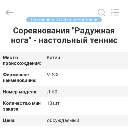
Guangzhou
Dunya
Sports
Ltd..
All
Теннисный стол соревнования
Rights
Reserved.
Соревнования "Радужная
ДОМОЙ
нога" - настольный теннис
ПРОДУКТЫ
Место
Китай
происхождения:
О
НАС
Фирменное
V-SIX
наименование:
Номер модели:
Л-50
ЭКСКУРСИЯ
ПО
Количество мин
10 шт
заказа:
ЗАВОДУ
Цена:
обсуждаемый