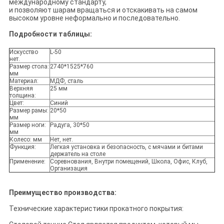
международному стандарту,
и позволяют шарам вращаться и отскакивать на самом
высоком уровне неформально и последовательно.
Подробности таблицы:
Искусство
L-50
нет.
Размер стола:
2740*1525*760
мм
Материал:
МДФ, сталь
Верхняя
25 мм
толщина:
Цвет:
Синий
Размер рамы:
20*50
мм
Размер ноги:
Радуга, 30*50
мм
Колесо: мм
Нет, нет.
Функция:
Легкая установка и безопасность, с мячами и битами
держатель на столе
Применение:
Соревнования, Внутри помещений, Школа, Офис, Клуб,
Организация
Преимущество производства:
Технические характеристики прокатного покрытия: