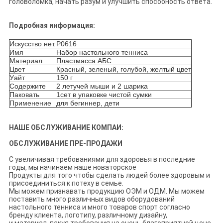
головоломка, начать разум и улучшить способность ответа.
Подробная информация:
Искусство нет.
Р0616
Имя
Набор настольного тенниса
Материал
Пластмасса АБС
Цвет
Красный, зеленый, голубой, желтый цвет
Уайт
150 г
Содержите
2 летучей мыши и 2 шарика
Паковать
1сет в упаковке чистой сумки
Применение
для бегиннер, дети
НАШЕ ОБСЛУЖИВАНИЕ КОМПАИ:
ОБСЛУЖИВАНИЕ ПРЕ-ПРОДАЖИ
С увеличивая требованиями для здоровья в последние
годы, мы начинаем наше новаторское
Продукты для того чтобы сделать людей более здоровым и
присоединиться к потеху в семье.
Мы можем признавать продукцию ОЭМ и ОДМ. Мы можем
поставить много различных видов оборудований
настольного тенниса и много товаров спорт согласно
бренду клиента, логотипу, различному дизайну,