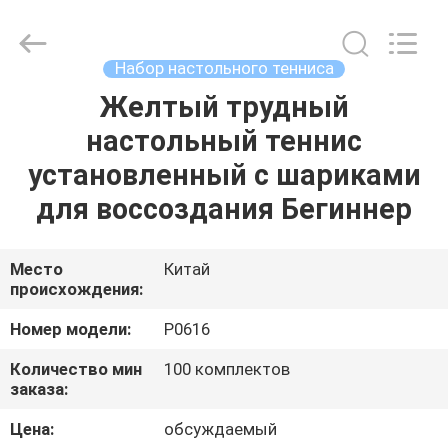
Guangzhou
Dunya
Sports
Ltd..
All
Набор настольного тенниса
Rights
Reserved.
Желтый трудный
ДОМОЙ
настольный теннис
ПРОДУКТЫ
установленный с шариками
для воссоздания Бегиннер
О
НАС
Место
Китай
происхождения:
ЭКСКУРСИЯ
Номер модели:
Р0616
ПО
Количество мин
100 комплектов
заказа:
ЗАВОДУ
Цена:
обсуждаемый