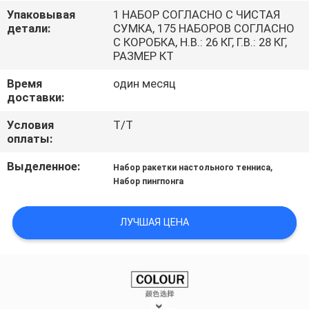
КОНТРОЛЬ
Упаковывая
1 НАБОР СОГЛАСНО С ЧИСТАЯ
детали:
СУМКА, 175 НАБОРОВ СОГЛАСНО
КАЧЕСТВА
С КОРОБКА, Н.В.: 26 КГ, Г.В.: 28 КГ,
РАЗМЕР КТ
СВЯЖИТЕСЬ
Время
один месяц
С
доставки:
НАМИ
Условия
T/T
оплаты:
ЗАПРОСИТЕ
Выделенное:
,
Набор ракетки настольного тенниса
Набор пингпонга
ЦИТАТУ
ЛУЧШАЯ ЦЕНА
КАРТА
САЙТА
PRIVACY